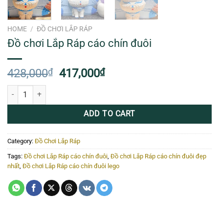
HOME
/
ĐỒ CHƠI LẮP RÁP
Đồ chơi Lắp Ráp cáo chín đuôi
Original
Current
428,000
₫
417,000
₫
price
price
Đồ chơi Lắp Ráp cáo chín đuôi quantity
was:
is:
428,000₫.
417,000₫.
ADD TO CART
Category:
Đồ Chơi Lắp Ráp
Tags:
Đồ chơi Lắp Ráp cáo chín đuôi
,
Đồ chơi Lắp Ráp cáo chín đuôi đẹp
nhất
,
Đồ chơi Lắp Ráp cáo chín đuôi lego