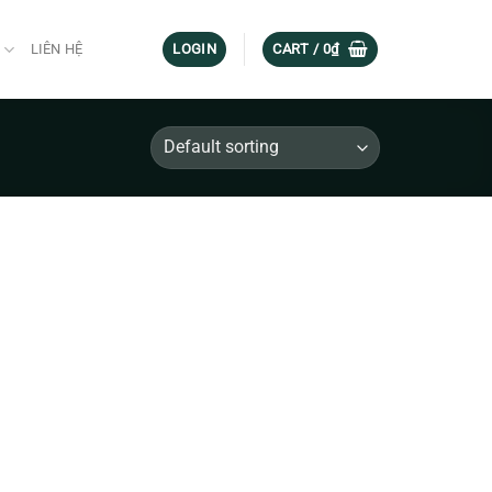
G
LIÊN HỆ
LOGIN
CART /
0
₫