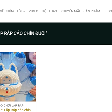
VỀ CHÚNG TÔI
VIDEO
HỘI THẢO
KHUYẾN MÃI
SẢN PHẨM
BLO
P RÁP CÁO CHÍN ĐUÔI”
ĐỒ CHƠI LẮP RÁP
ơi Lắp Ráp cáo chín