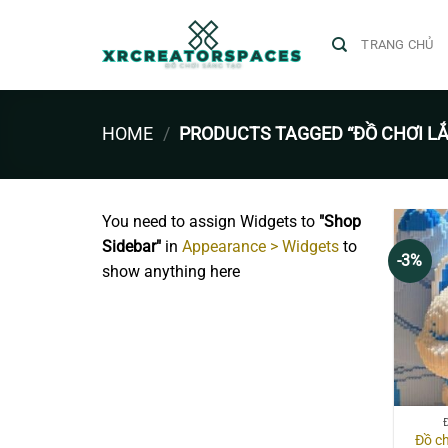
Skip
to
TRANG CHỦ
content
HOME
/
PRODUCTS TAGGED “ĐỒ CHƠI LẮ
You need to assign Widgets to
"Shop
Sidebar"
in
Appearance > Widgets
to
-3%
show anything here
Đồ ch