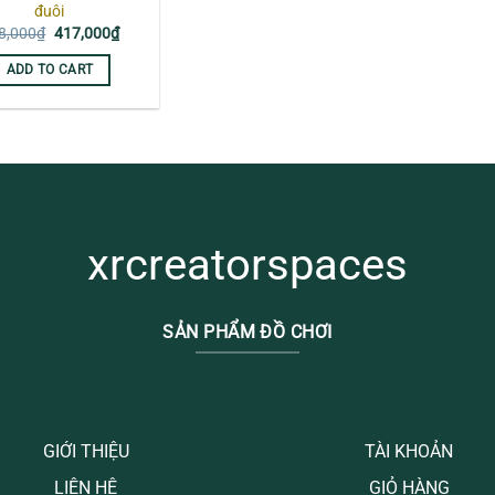
đuôi
Original
Current
8,000
₫
417,000
₫
price
price
was:
is:
ADD TO CART
428,000₫.
417,000₫.
xrcreatorspaces
SẢN PHẨM ĐỒ CHƠI
GIỚI THIỆU
TÀI KHOẢN
LIÊN HỆ
GIỎ HÀNG