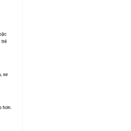
oặc
 trẻ
, xe
p hơn.