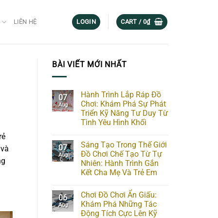
G
LIÊN HỆ
LOGIN
CART /
0
₫
BÀI VIẾT MỚI NHẤT
Hành Trình Lắp Ráp Đồ
07
Chơi: Khám Phá Sự Phát
Aug
Triển Kỹ Năng Tư Duy Từ
Tình Yêu Hình Khối
rẻ
Sáng Tạo Trong Thế Giới
07
 và
Đồ Chơi Chế Tạo Từ Tự
Aug
ng
Nhiên: Hành Trình Gắn
Kết Cha Mẹ Và Trẻ Em
Chơi Đồ Chơi Ẩn Giấu:
06
Khám Phá Những Tác
Aug
Động Tích Cực Lên Kỹ