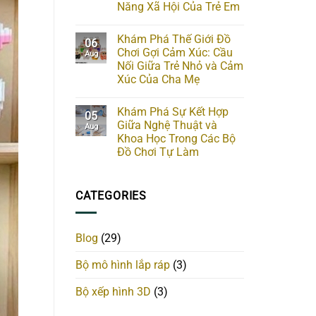
Năng Xã Hội Của Trẻ Em
Khám Phá Thế Giới Đồ
06
Chơi Gợi Cảm Xúc: Cầu
Aug
Nối Giữa Trẻ Nhỏ và Cảm
Xúc Của Cha Mẹ
Khám Phá Sự Kết Hợp
05
Giữa Nghệ Thuật và
Aug
Khoa Học Trong Các Bộ
Đồ Chơi Tự Làm
CATEGORIES
Blog
(29)
Bộ mô hình lắp ráp
(3)
Bộ xếp hình 3D
(3)