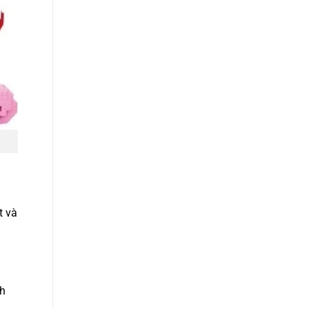
t và
nh