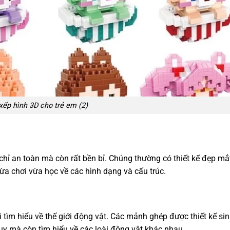
xếp hình 3D cho trẻ em (2)
hỉ an toàn mà còn rất bền bỉ. Chúng thường có thiết kế đẹp mắ
vừa chơi vừa học về các hình dạng và cấu trúc.
 tìm hiểu về thế giới động vật. Các mảnh ghép được thiết kế si
duy mà còn tìm hiểu về các loài động vật khác nhau.