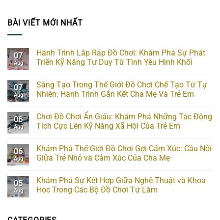
BÀI VIẾT MỚI NHẤT
Hành Trình Lắp Ráp Đồ Chơi: Khám Phá Sự Phát
07
Triển Kỹ Năng Tư Duy Từ Tình Yêu Hình Khối
Aug
Sáng Tạo Trong Thế Giới Đồ Chơi Chế Tạo Từ Tự
07
Nhiên: Hành Trình Gắn Kết Cha Mẹ Và Trẻ Em
Aug
Chơi Đồ Chơi Ẩn Giấu: Khám Phá Những Tác Động
06
Tích Cực Lên Kỹ Năng Xã Hội Của Trẻ Em
Aug
Khám Phá Thế Giới Đồ Chơi Gợi Cảm Xúc: Cầu Nối
06
Giữa Trẻ Nhỏ và Cảm Xúc Của Cha Mẹ
Aug
Khám Phá Sự Kết Hợp Giữa Nghệ Thuật và Khoa
05
Học Trong Các Bộ Đồ Chơi Tự Làm
Aug