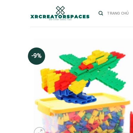
Skip
to
TRANG CHỦ
content
-9%