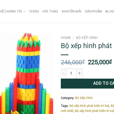
VỀ CHÚNG TÔI
VIDEO
HỘI THẢO
KHUYẾN MÃI
SẢN PHẨM
BLO
HOME
/
BỘ XẾP HÌNH
Bộ xếp hình phát t
Original
246,000
₫
225,000
₫
price
p
Bộ xếp hình phát triển trí tuệ quan
was:
i
246,000₫.
ADD TO C
Category:
Bộ Xếp Hình
Tags:
Bộ xếp hình phát triển trí tuệ
,
Bộ
mới nhất
,
Bộ xếp hình phát triển trí tu