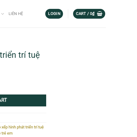
G
LIÊN HỆ
LOGIN
CART /
0
₫
riển trí tuệ
Current
rice
tity
s:
225,000₫.
ART
 xếp hình phát triển trí tuệ
ệ trẻ em