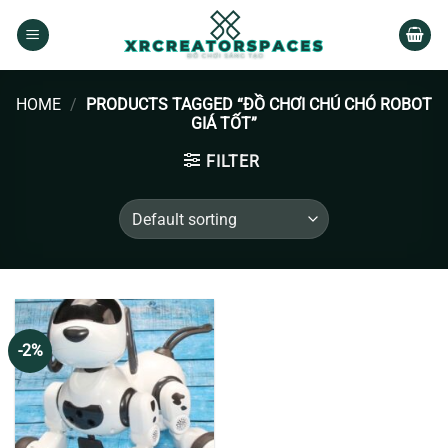
Skip
to
content
HOME
/
PRODUCTS TAGGED “ĐỒ CHƠI CHÚ CHÓ ROBOT
GIÁ TỐT”
FILTER
-2%