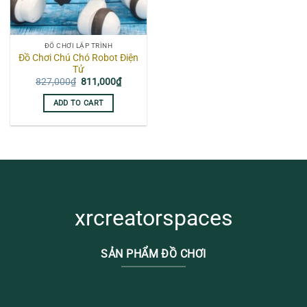
ĐỒ CHƠI LẬP TRÌNH
Đồ Chơi Chú Chó Robot Điện
Tử
Original
Current
827,000
₫
811,000
₫
price
price
was:
is:
ADD TO CART
827,000₫.
811,000₫.
xrcreatorspaces
SẢN PHẨM ĐỒ CHƠI